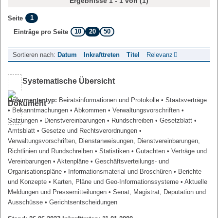
Ergebnisse 1 - 1 von (1)
1
Seite
10
20
50
Einträge pro Seite
Sortieren nach:
Datum
Inkrafttreten
Titel
Relevanz
Systematische Übersicht
Dokumententyp:
Beiratsinformationen und Protokolle
• Staatsverträge
• Bekanntmachungen
• Abkommen
• Verwaltungsvorschriften
•
Satzungen
• Dienstvereinbarungen
• Rundschreiben
• Gesetzblatt
•
Amtsblatt
• Gesetze und Rechtsverordnungen
•
Verwaltungsvorschriften, Dienstanweisungen, Dienstvereinbarungen,
Richtlinien und Rundschreiben
• Statistiken
• Gutachten
• Verträge und
Vereinbarungen
• Aktenpläne
• Geschäftsverteilungs- und
Organisationspläne
• Informationsmaterial und Broschüren
• Berichte
und Konzepte
• Karten, Pläne und Geo-Informationssysteme
• Aktuelle
Meldungen und Pressemitteilungen
• Senat, Magistrat, Deputation und
Ausschüsse
• Gerichtsentscheidungen