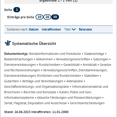
Ergebnisse 1 - 1 von (1)
1
Seite
10
20
50
Einträge pro Seite
Sortieren nach:
Datum
Inkrafttreten
Titel
Relevanz
Systematische Übersicht
Dokumententyp:
Beiratsinformationen und Protokolle
• Staatsverträge
•
Bekanntmachungen
• Abkommen
• Verwaltungsvorschriften
• Satzungen
•
Dienstvereinbarungen
• Rundschreiben
• Gesetzblatt
• Amtsblatt
• Gesetze
und Rechtsverordnungen
• Verwaltungsvorschriften, Dienstanweisungen,
Dienstvereinbarungen, Richtlinien und Rundschreiben
• Statistiken
•
Gutachten
• Verträge und Vereinbarungen
• Aktenpläne
•
Geschäftsverteilungs- und Organisationspläne
• Informationsmaterial und
Broschüren
• Berichte und Konzepte
• Karten, Pläne und Geo-
Informationssysteme
• Aktuelle Meldungen und Pressemitteilungen
•
Senat, Magistrat, Deputation und Ausschüsse
• Gerichtsentscheidungen
Stand: 26.06.2023 Inkrafttreten: 11.01.2000