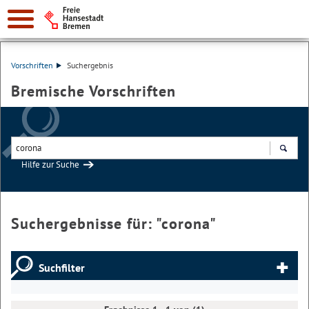
Vorschriften
Suchergebnis
Bremische Vorschriften
Hilfe zur Suche
Suchen
Suchergebnisse für: "
corona
"
Suchfilter