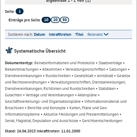
Ergebnisse 1 - 1 von (1)
1
Seite
10
20
50
Einträge pro Seite
Sortieren nach:
Datum
Inkrafttreten
Titel
Relevanz
Systematische Übersicht
Dokumententyp:
Beiratsinformationen und Protokolle
• Staatsverträge
•
Bekanntmachungen
• Abkommen
• Verwaltungsvorschriften
• Satzungen
•
Dienstvereinbarungen
• Rundschreiben
• Gesetzblatt
• Amtsblatt
• Gesetze
und Rechtsverordnungen
• Verwaltungsvorschriften, Dienstanweisungen,
Dienstvereinbarungen, Richtlinien und Rundschreiben
• Statistiken
•
Gutachten
• Verträge und Vereinbarungen
• Aktenpläne
•
Geschäftsverteilungs- und Organisationspläne
• Informationsmaterial und
Broschüren
• Berichte und Konzepte
• Karten, Pläne und Geo-
Informationssysteme
• Aktuelle Meldungen und Pressemitteilungen
•
Senat, Magistrat, Deputation und Ausschüsse
• Gerichtsentscheidungen
Stand: 26.06.2023 Inkrafttreten: 11.01.2000