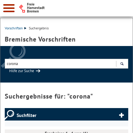
Vorschriften
Suchergebnis
Bremische Vorschriften
Hilfe zur Suche
Suchen
Suchergebnisse für: "
corona
"
Suchfilter