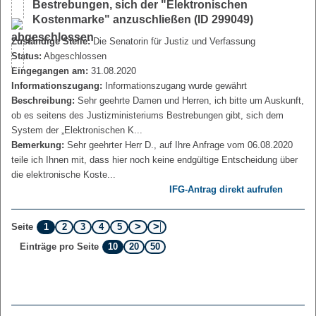
Bestrebungen, sich der "Elektronischen
Kostenmarke" anzuschließen (ID 299049)
Zuständige Stelle:
Die Senatorin für Justiz und Verfassung
Status:
Abgeschlossen
Eingegangen am:
31.08.2020
Informationszugang:
Informationszugang wurde gewährt
Beschreibung:
Sehr geehrte Damen und Herren, ich bitte um Auskunft,
ob es seitens des Justizministeriums Bestrebungen gibt, sich dem
System der „Elektronischen K...
Bemerkung:
Sehr geehrter Herr D., auf Ihre Anfrage vom 06.08.2020
teile ich Ihnen mit, dass hier noch keine endgültige Entscheidung über
die elektronische Koste...
IFG-Antrag direkt aufrufen
1
2
3
4
5
Seite
10
20
50
Einträge pro Seite