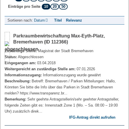
10
20
50
Einträge pro Seite
Sortieren nach:
Datum
Titel
Relevanz
Parkraumbewirtschaftung Max-Eyth-Platz,
Bremerhaven (ID 112366)
Zuständige Stelle:
Magistrat der Stadt Bremerhaven
Status:
Abgeschlossen
Eingegangen am:
03.04.2018
Weitergereicht an zuständige Stelle am:
07.01.2026
Informationszugang:
Informationszugang wurde gewährt
Beschreibung:
Betreff: Bremerhaven / Parken Mitteilungen: Hallo,
Könnten Sie bitte die Info über das Parken in Stadt Bremerhaven
melden? https://www.transparenz.br...
Bemerkung:
Sehr geehrte Antragstellerin/sehr geehrter Antragsteller,
folgende Zeiten gibt es: Innenstadt Zone 1 (Mo. – Sa. 08:00 – 19:00
Uhr) zusätzlich direk...
IFG-Antrag direkt aufrufen