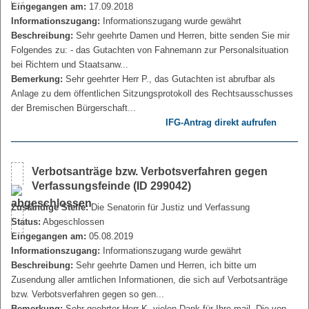
Eingegangen am:
17.09.2018
Informationszugang:
Informationszugang wurde gewährt
Beschreibung:
Sehr geehrte Damen und Herren, bitte senden Sie mir
Folgendes zu: - das Gutachten von Fahnemann zur Personalsituation
bei Richtern und Staatsanw...
Bemerkung:
Sehr geehrter Herr P., das Gutachten ist abrufbar als
Anlage zu dem öffentlichen Sitzungsprotokoll des Rechtsausschusses
der Bremischen Bürgerschaft...
IFG-Antrag direkt aufrufen
Verbotsanträge bzw. Verbotsverfahren gegen
Verfassungsfeinde (ID 299042)
Zuständige Stelle:
Die Senatorin für Justiz und Verfassung
Status:
Abgeschlossen
Eingegangen am:
05.08.2019
Informationszugang:
Informationszugang wurde gewährt
Beschreibung:
Sehr geehrte Damen und Herren, ich bitte um
Zusendung aller amtlichen Informationen, die sich auf Verbotsanträge
bzw. Verbotsverfahren gegen so gen...
Bemerkung:
Sehr geehrter Herr K, vielen Dank für Ihre mail. Die von