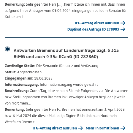
Bemerkung:
Sehr geehrter Herr [...], hiermit teile ich Ihnen mit, dass Ihnen
aufgrund Ihres Antrages vom 09.04.2024, eingegangen bei dem Senator für
Kultur am 1...
IFG-Antrag direkt aufrufen
Duplikat des Antrags ID 278983
Antworten Bremens auf Länderumfrage bzgl. § 31a
BtMG und auch § 35a KCanG (ID 282860)
Zuständige Stelle:
Die Senatorin für Justiz und Verfassung
Status:
Abgeschlossen
Eingegangen am:
18.06.2025
Informationszugang:
Informationszugang wurde gewährt
Beschreibung:
Guten Tag, bitte senden Sie mir Folgendes zu: Die Antworten
bzw. Stellungnahmen von Bremen inkl. etwaiger Anlagen bzgl. der jeweils
von Nordrhein...
Bemerkung:
Sehr geehrter Herr F., Bremen hat seinerzeit am 3. April 2023
bzw. 6. Mai 2024 die dieser Mail beigefügten Richtlinien an Nordrhein-
Westfalen übermit...
IFG-Antrag direkt aufrufen
Mehr Informationen