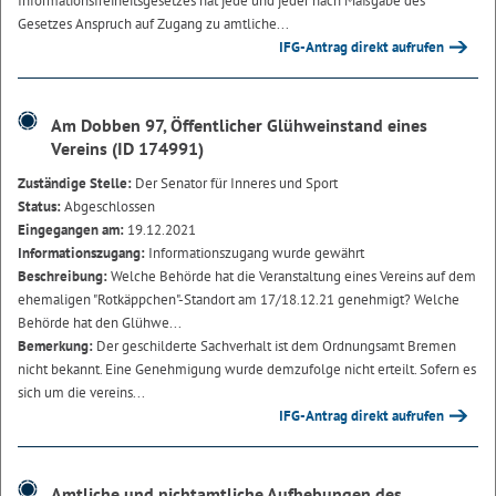
Informationsfreiheitsgesetzes hat jede und jeder nach Maßgabe des
Gesetzes Anspruch auf Zugang zu amtliche...
IFG-Antrag direkt aufrufen
Am Dobben 97, Öffentlicher Glühweinstand eines
Vereins (ID 174991)
Zuständige Stelle:
Der Senator für Inneres und Sport
Status:
Abgeschlossen
Eingegangen am:
19.12.2021
Informationszugang:
Informationszugang wurde gewährt
Beschreibung:
Welche Behörde hat die Veranstaltung eines Vereins auf dem
ehemaligen "Rotkäppchen"-Standort am 17/18.12.21 genehmigt? Welche
Behörde hat den Glühwe...
Bemerkung:
Der geschilderte Sachverhalt ist dem Ordnungsamt Bremen
nicht bekannt. Eine Genehmigung wurde demzufolge nicht erteilt. Sofern es
sich um die vereins...
IFG-Antrag direkt aufrufen
Amtliche und nichtamtliche Aufhebungen des