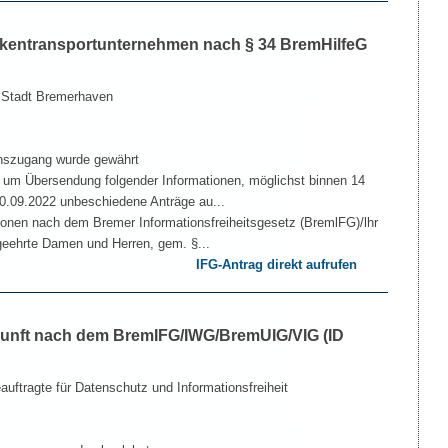
nkentransportunternehmen nach § 34 BremHilfeG
 Stadt Bremerhaven
nszugang wurde gewährt
n um Übersendung folgender Informationen, möglichst binnen 14
30.09.2022 unbeschiedene Anträge au...
onen nach dem Bremer Informationsfreiheitsge­setz (BremlFG)/lhr
eehrte Damen und Herren, gem. §...
IFG-Antrag direkt aufrufen
kunft nach dem BremIFG/IWG/BremUIG/VIG (ID
uftragte für Datenschutz und Informationsfreiheit