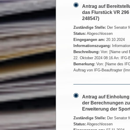
Antrag auf Bereitstel
das Flurstück VR 296 N
248547)
Zuständige Stelle:
Der Senator f
Status:
Abgeschlossen
Eingegangen am:
20.10.2024
Informationszugang:
Informatio
Beschreibung:
Von: [Name und E
22. Oktober 2024 08:16 An: IFG-B
Bemerkung:
Von: [Name des IFG
Auftrag von IFG-Beauftragter (Im
Antrag auf Einholun
der Berechnungen zur
Erweiterung der Sport
Zuständige Stelle:
Der Senator f
Status:
Abgeschlossen