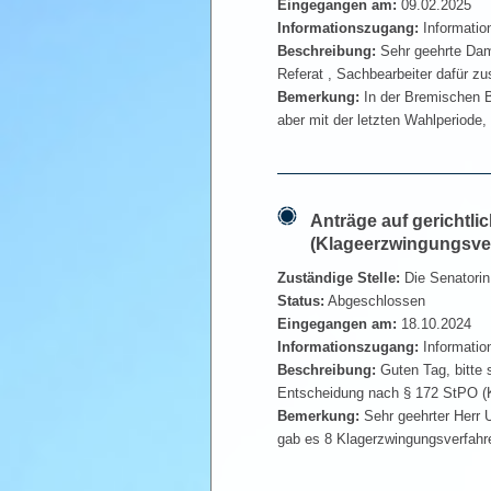
Eingegangen am:
09.02.2025
Informationszugang:
Informatio
Beschreibung:
Sehr geehrte Dame
Referat , Sachbearbeiter dafür zus
Bemerkung:
In der Bremischen B
aber mit der letzten Wahlperiode,
Anträge auf gerichtl
(Klageerzwingungsver
Zuständige Stelle:
Die Senatorin
Status:
Abgeschlossen
Eingegangen am:
18.10.2024
Informationszugang:
Informatio
Beschreibung:
Guten Tag, bitte 
Entscheidung nach § 172 StPO (K
Bemerkung:
Sehr geehrter Herr U
gab es 8 Klagerzwingungsverfahre