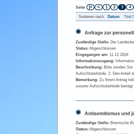
1
2
3
4
Seite
Sortieren nach:
Datum
Titel
Anfrage zur personell
Zuständige Stelle:
Der Landesbea
Status:
Abgeschlossen
Eingegangen am:
11.12.2024
Informationszugang:
Informatio
Beschreibung:
Bitte senden Sie 
Aufsichtsbehörde. 2. Den Anteil de
Bemerkung:
Zu Ihrem Antrag teil
unserer Aufsichtsbehörde beträgt 
Antisemitismus und j
Zuständige Stelle:
Bremische Bü
Status:
Abgeschlossen