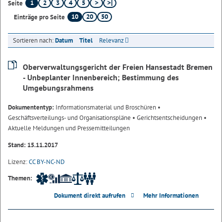
1
2
3
4
5
Seite
10
20
50
Einträge pro Seite
Sortieren nach:
Datum
Titel
Relevanz
Oberverwaltungsgericht der Freien Hansestadt Bremen
- Unbeplanter Innenbereich; Bestimmung des
Umgebungsrahmens
Dokumententyp:
Informationsmaterial und Broschüren
•
Geschäftsverteilungs- und Organisationspläne
• Gerichtsentscheidungen
•
Aktuelle Meldungen und Pressemitteilungen
Stand: 15.11.2017
Lizenz:
CC BY-NC-ND
Themen:
Dokument direkt aufrufen
Mehr Informationen