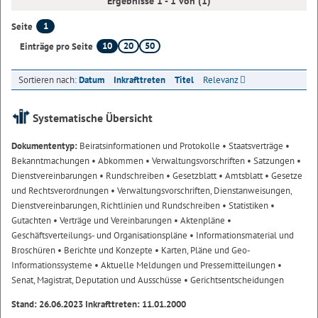
Ergebnisse 1 - 1 von (1)
1
Seite
10
20
50
Einträge pro Seite
Sortieren nach:
Datum
Inkrafttreten
Titel
Relevanz
Systematische Übersicht
Dokumententyp:
Beiratsinformationen und Protokolle
• Staatsverträge
•
Bekanntmachungen
• Abkommen
• Verwaltungsvorschriften
• Satzungen
•
Dienstvereinbarungen
• Rundschreiben
• Gesetzblatt
• Amtsblatt
• Gesetze
und Rechtsverordnungen
• Verwaltungsvorschriften, Dienstanweisungen,
Dienstvereinbarungen, Richtlinien und Rundschreiben
• Statistiken
•
Gutachten
• Verträge und Vereinbarungen
• Aktenpläne
•
Geschäftsverteilungs- und Organisationspläne
• Informationsmaterial und
Broschüren
• Berichte und Konzepte
• Karten, Pläne und Geo-
Informationssysteme
• Aktuelle Meldungen und Pressemitteilungen
•
Senat, Magistrat, Deputation und Ausschüsse
• Gerichtsentscheidungen
Stand: 26.06.2023 Inkrafttreten: 11.01.2000