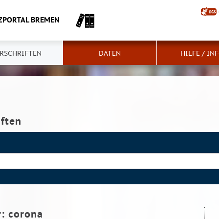
ZPORTAL BREMEN
RSCHRIFTEN
DATEN
HILFE / IN
iften
r:
corona