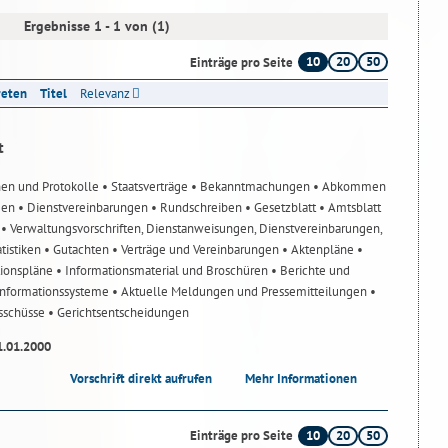
Ergebnisse 1 - 1 von (1)
10
20
50
Einträge pro Seite
reten
Titel
Relevanz
t
nen und Protokolle
• Staatsverträge
• Bekanntmachungen
• Abkommen
gen
• Dienstvereinbarungen
• Rundschreiben
• Gesetzblatt
• Amtsblatt
n
• Verwaltungsvorschriften, Dienstanweisungen, Dienstvereinbarungen,
atistiken
• Gutachten
• Verträge und Vereinbarungen
• Aktenpläne
•
tionspläne
• Informationsmaterial und Broschüren
• Berichte und
-Informationssysteme
• Aktuelle Meldungen und Pressemitteilungen
•
usschüsse
• Gerichtsentscheidungen
1.01.2000
Vorschrift direkt aufrufen
Mehr Informationen
10
20
50
Einträge pro Seite