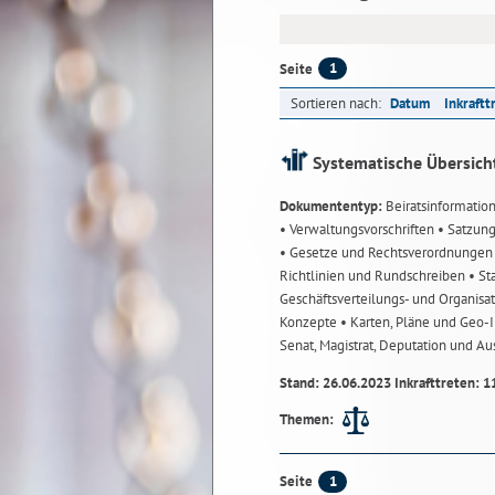
1
Seite
Sortieren nach:
Datum
Inkraftt
Systematische Übersich
Dokumententyp:
Beiratsinformatio
• Verwaltungsvorschriften
• Satzun
• Gesetze und Rechtsverordnunge
Richtlinien und Rundschreiben
• St
Geschäftsverteilungs- und Organisa
Konzepte
• Karten, Pläne und Geo
Senat, Magistrat, Deputation und A
Stand: 26.06.2023 Inkrafttreten: 1
Themen:
1
Seite