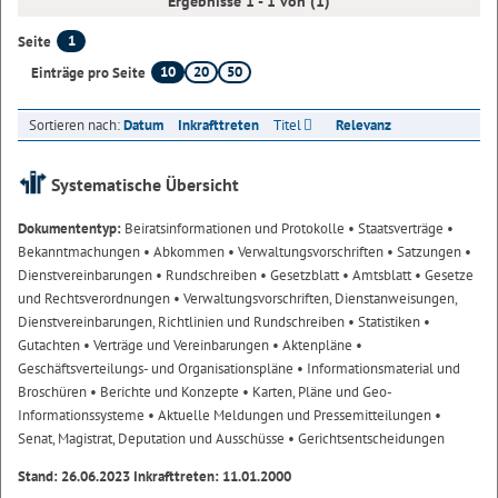
Ergebnisse 1 - 1 von (1)
1
Seite
10
20
50
Einträge pro Seite
Sortieren nach:
Datum
Inkrafttreten
Titel
Relevanz
Systematische Übersicht
Dokumententyp:
Beiratsinformationen und Protokolle
• Staatsverträge
•
Bekanntmachungen
• Abkommen
• Verwaltungsvorschriften
• Satzungen
•
Dienstvereinbarungen
• Rundschreiben
• Gesetzblatt
• Amtsblatt
• Gesetze
und Rechtsverordnungen
• Verwaltungsvorschriften, Dienstanweisungen,
Dienstvereinbarungen, Richtlinien und Rundschreiben
• Statistiken
•
Gutachten
• Verträge und Vereinbarungen
• Aktenpläne
•
Geschäftsverteilungs- und Organisationspläne
• Informationsmaterial und
Broschüren
• Berichte und Konzepte
• Karten, Pläne und Geo-
Informationssysteme
• Aktuelle Meldungen und Pressemitteilungen
•
Senat, Magistrat, Deputation und Ausschüsse
• Gerichtsentscheidungen
Stand: 26.06.2023 Inkrafttreten: 11.01.2000