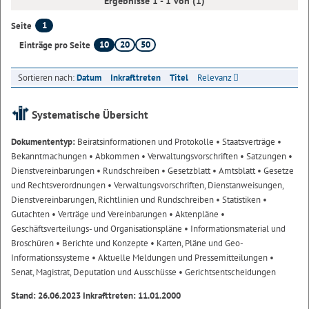
Ergebnisse 1 - 1 von (1)
1
Seite
10
20
50
Einträge pro Seite
Sortieren nach:
Datum
Inkrafttreten
Titel
Relevanz
Systematische Übersicht
Dokumententyp:
Beiratsinformationen und Protokolle
• Staatsverträge
•
Bekanntmachungen
• Abkommen
• Verwaltungsvorschriften
• Satzungen
•
Dienstvereinbarungen
• Rundschreiben
• Gesetzblatt
• Amtsblatt
• Gesetze
und Rechtsverordnungen
• Verwaltungsvorschriften, Dienstanweisungen,
Dienstvereinbarungen, Richtlinien und Rundschreiben
• Statistiken
•
Gutachten
• Verträge und Vereinbarungen
• Aktenpläne
•
Geschäftsverteilungs- und Organisationspläne
• Informationsmaterial und
Broschüren
• Berichte und Konzepte
• Karten, Pläne und Geo-
Informationssysteme
• Aktuelle Meldungen und Pressemitteilungen
•
Senat, Magistrat, Deputation und Ausschüsse
• Gerichtsentscheidungen
Stand: 26.06.2023 Inkrafttreten: 11.01.2000