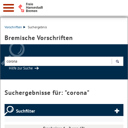
Vorschriften
Suchergebnis
Bremische Vorschriften
Hilfe zur Suche
Suchen
Suchergebnisse für: "
corona
"
Suchfilter