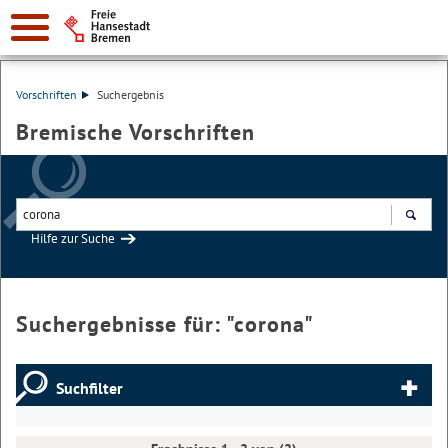
Vorschriften
Suchergebnis
Bremische Vorschriften
Hilfe zur Suche
Suchen
Suchergebnisse für: "
corona
"
Suchfilter