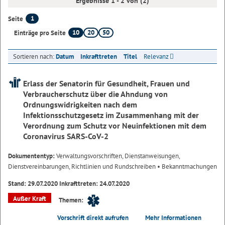
Ergebnisse 1 - 2 von (2)
1
Seite
10
20
50
Einträge pro Seite
Sortieren nach:
Datum
Inkrafttreten
Titel
Relevanz
Erlass der Senatorin für Gesundheit, Frauen und
Verbraucherschutz über die Ahndung von
Ordnungswidrigkeiten nach dem
Infektionsschutzgesetz im Zusammenhang mit der
Verordnung zum Schutz vor Neuinfektionen mit dem
Coronavirus SARS-CoV-2
Dokumententyp:
Verwaltungsvorschriften, Dienstanweisungen,
Dienstvereinbarungen, Richtlinien und Rundschreiben
• Bekanntmachungen
Stand: 29.07.2020 Inkrafttreten: 24.07.2020
Außer Kraft
Themen:
Vorschrift direkt aufrufen
Mehr Informationen