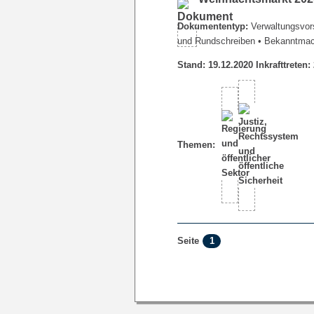
Dokumententyp:
Verwaltungsvors
und Rundschreiben
• Bekanntma
Stand: 19.12.2020 Inkrafttreten:
Themen:
1
Seite