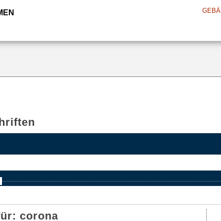
GEBÄ
MEN
riften
e
für:
corona