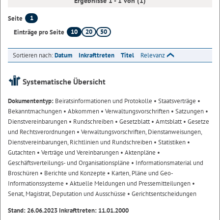
Ergebnisse 1 - 1 von (1)
1
Seite
10
20
50
Einträge pro Seite
Sortieren nach:
Datum
Inkrafttreten
Titel
Relevanz
Systematische Übersicht
Dokumententyp:
Beiratsinformationen und Protokolle
• Staatsverträge
•
Bekanntmachungen
• Abkommen
• Verwaltungsvorschriften
• Satzungen
•
Dienstvereinbarungen
• Rundschreiben
• Gesetzblatt
• Amtsblatt
• Gesetze
und Rechtsverordnungen
• Verwaltungsvorschriften, Dienstanweisungen,
Dienstvereinbarungen, Richtlinien und Rundschreiben
• Statistiken
•
Gutachten
• Verträge und Vereinbarungen
• Aktenpläne
•
Geschäftsverteilungs- und Organisationspläne
• Informationsmaterial und
Broschüren
• Berichte und Konzepte
• Karten, Pläne und Geo-
Informationssysteme
• Aktuelle Meldungen und Pressemitteilungen
•
Senat, Magistrat, Deputation und Ausschüsse
• Gerichtsentscheidungen
Stand: 26.06.2023 Inkrafttreten: 11.01.2000