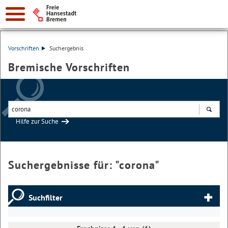
Vorschriften
Suchergebnis
Bremische Vorschriften
Hilfe zur Suche
Suchen
Suchergebnisse für: "
corona
"
Suchfilter