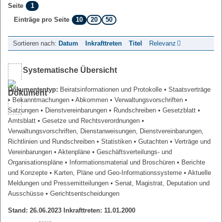
1
Seite
10
20
50
Einträge pro Seite
Sortieren nach:
Datum
Inkrafttreten
Titel
Relevanz
Systematische Übersicht
Dokumententyp:
Beiratsinformationen und Protokolle
• Staatsverträge
• Bekanntmachungen
• Abkommen
• Verwaltungsvorschriften
•
Satzungen
• Dienstvereinbarungen
• Rundschreiben
• Gesetzblatt
•
Amtsblatt
• Gesetze und Rechtsverordnungen
•
Verwaltungsvorschriften, Dienstanweisungen, Dienstvereinbarungen,
Richtlinien und Rundschreiben
• Statistiken
• Gutachten
• Verträge und
Vereinbarungen
• Aktenpläne
• Geschäftsverteilungs- und
Organisationspläne
• Informationsmaterial und Broschüren
• Berichte
und Konzepte
• Karten, Pläne und Geo-Informationssysteme
• Aktuelle
Meldungen und Pressemitteilungen
• Senat, Magistrat, Deputation und
Ausschüsse
• Gerichtsentscheidungen
Stand: 26.06.2023 Inkrafttreten: 11.01.2000