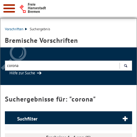
Vorschriften
Suchergebnis
Bremische Vorschriften
Hilfe zur Suche
Suchen
Suchergebnisse für: "
corona
"
Suchfilter