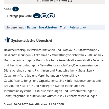
Ergebnisse 1 - 1 von (1)
1
Seite
10
20
50
Einträge pro Seite
Sortieren nach:
Datum
Inkrafttreten
Titel
Relevanz
Systematische Übersicht
Dokumententyp:
Beiratsinformationen und Protokolle
• Staatsverträge
•
Bekanntmachungen
• Abkommen
• Verwaltungsvorschriften
• Satzungen
•
Dienstvereinbarungen
• Rundschreiben
• Gesetzblatt
• Amtsblatt
• Gesetze
und Rechtsverordnungen
• Verwaltungsvorschriften, Dienstanweisungen,
Dienstvereinbarungen, Richtlinien und Rundschreiben
• Statistiken
•
Gutachten
• Verträge und Vereinbarungen
• Aktenpläne
•
Geschäftsverteilungs- und Organisationspläne
• Informationsmaterial und
Broschüren
• Berichte und Konzepte
• Karten, Pläne und Geo-
Informationssysteme
• Aktuelle Meldungen und Pressemitteilungen
•
Senat, Magistrat, Deputation und Ausschüsse
• Gerichtsentscheidungen
Stand: 26.06.2023 Inkrafttreten: 11.01.2000