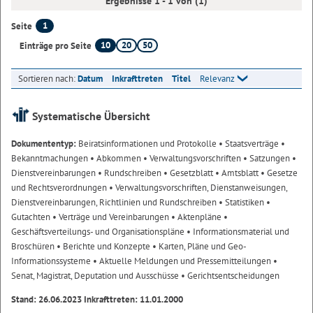
Ergebnisse 1 - 1 von (1)
1
Seite
10
20
50
Einträge pro Seite
Sortieren nach:
Datum
Inkrafttreten
Titel
Relevanz
Systematische Übersicht
Dokumententyp:
Beiratsinformationen und Protokolle
• Staatsverträge
•
Bekanntmachungen
• Abkommen
• Verwaltungsvorschriften
• Satzungen
•
Dienstvereinbarungen
• Rundschreiben
• Gesetzblatt
• Amtsblatt
• Gesetze
und Rechtsverordnungen
• Verwaltungsvorschriften, Dienstanweisungen,
Dienstvereinbarungen, Richtlinien und Rundschreiben
• Statistiken
•
Gutachten
• Verträge und Vereinbarungen
• Aktenpläne
•
Geschäftsverteilungs- und Organisationspläne
• Informationsmaterial und
Broschüren
• Berichte und Konzepte
• Karten, Pläne und Geo-
Informationssysteme
• Aktuelle Meldungen und Pressemitteilungen
•
Senat, Magistrat, Deputation und Ausschüsse
• Gerichtsentscheidungen
Stand: 26.06.2023 Inkrafttreten: 11.01.2000