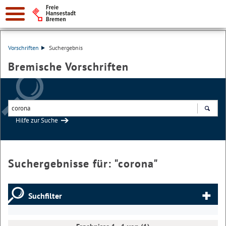
Vorschriften
Suchergebnis
Bremische Vorschriften
Hilfe zur Suche
Suchen
Suchergebnisse für: "
corona
"
Suchfilter