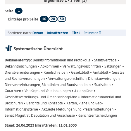
Ergebnisse 1 - 1 von (1)
1
Seite
10
20
50
Einträge pro Seite
Sortieren nach:
Datum
Inkrafttreten
Titel
Relevanz
Systematische Übersicht
Dokumententyp:
Beiratsinformationen und Protokolle
• Staatsverträge
•
Bekanntmachungen
• Abkommen
• Verwaltungsvorschriften
• Satzungen
•
Dienstvereinbarungen
• Rundschreiben
• Gesetzblatt
• Amtsblatt
• Gesetze
und Rechtsverordnungen
• Verwaltungsvorschriften, Dienstanweisungen,
Dienstvereinbarungen, Richtlinien und Rundschreiben
• Statistiken
•
Gutachten
• Verträge und Vereinbarungen
• Aktenpläne
•
Geschäftsverteilungs- und Organisationspläne
• Informationsmaterial und
Broschüren
• Berichte und Konzepte
• Karten, Pläne und Geo-
Informationssysteme
• Aktuelle Meldungen und Pressemitteilungen
•
Senat, Magistrat, Deputation und Ausschüsse
• Gerichtsentscheidungen
Stand: 26.06.2023 Inkrafttreten: 11.01.2000