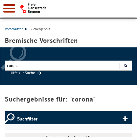
Vorschriften
Suchergebnis
Bremische Vorschriften
Hilfe zur Suche
Suchen
Suchergebnisse für: "
corona
"
Suchfilter