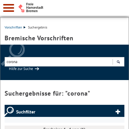
Vorschriften
Suchergebnis
Bremische Vorschriften
Hilfe zur Suche
Suchen
Suchergebnisse für: "
corona
"
Suchfilter