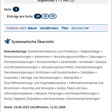
Ergebnisse 1 - 1 von (1)
1
Seite
10
20
50
Einträge pro Seite
Sortieren nach:
Datum
Inkrafttreten
Titel
Relevanz
Systematische Übersicht
Dokumententyp:
Beiratsinformationen und Protokolle
• Staatsverträge
•
Bekanntmachungen
• Abkommen
• Verwaltungsvorschriften
• Satzungen
•
Dienstvereinbarungen
• Rundschreiben
• Gesetzblatt
• Amtsblatt
• Gesetze
und Rechtsverordnungen
• Verwaltungsvorschriften, Dienstanweisungen,
Dienstvereinbarungen, Richtlinien und Rundschreiben
• Statistiken
•
Gutachten
• Verträge und Vereinbarungen
• Aktenpläne
•
Geschäftsverteilungs- und Organisationspläne
• Informationsmaterial und
Broschüren
• Berichte und Konzepte
• Karten, Pläne und Geo-
Informationssysteme
• Aktuelle Meldungen und Pressemitteilungen
•
Senat, Magistrat, Deputation und Ausschüsse
• Gerichtsentscheidungen
Stand: 26.06.2023 Inkrafttreten: 11.01.2000