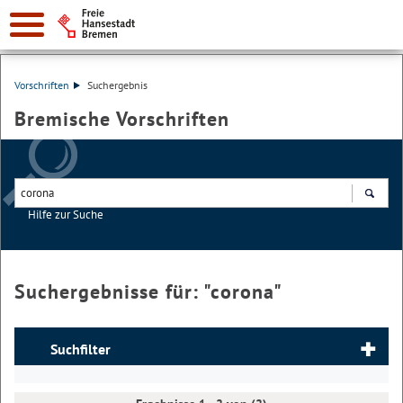
Vorschriften
Suchergebnis
Bremische Vorschriften
Hilfe zur Suche
Suchen
Suchergebnisse für: "
corona
"
Suchfilter