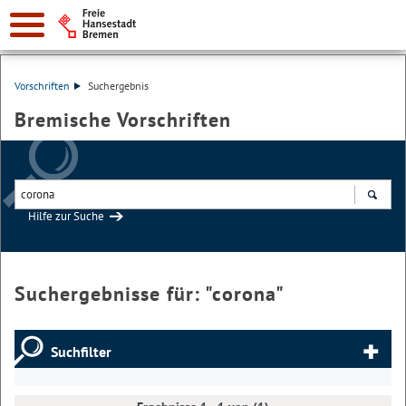
Vorschriften
Suchergebnis
Bremische Vorschriften
Hilfe zur Suche
Suchen
Suchergebnisse für: "
corona
"
Suchfilter