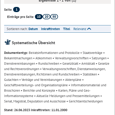
Ergebnisse 1 - 1 von (1)
1
Seite
10
20
50
Einträge pro Seite
Sortieren nach:
Datum
Inkrafttreten
Titel
Relevanz
Systematische Übersicht
Dokumententyp:
Beiratsinformationen und Protokolle
• Staatsverträge
•
Bekanntmachungen
• Abkommen
• Verwaltungsvorschriften
• Satzungen
•
Dienstvereinbarungen
• Rundschreiben
• Gesetzblatt
• Amtsblatt
• Gesetze
und Rechtsverordnungen
• Verwaltungsvorschriften, Dienstanweisungen,
Dienstvereinbarungen, Richtlinien und Rundschreiben
• Statistiken
•
Gutachten
• Verträge und Vereinbarungen
• Aktenpläne
•
Geschäftsverteilungs- und Organisationspläne
• Informationsmaterial und
Broschüren
• Berichte und Konzepte
• Karten, Pläne und Geo-
Informationssysteme
• Aktuelle Meldungen und Pressemitteilungen
•
Senat, Magistrat, Deputation und Ausschüsse
• Gerichtsentscheidungen
Stand: 26.06.2023 Inkrafttreten: 11.01.2000