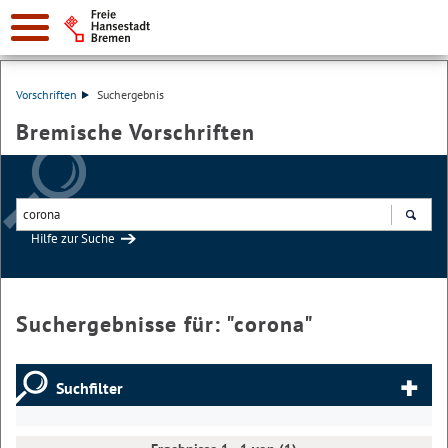
Vorschriften
Suchergebnis
Bremische Vorschriften
Hilfe zur Suche
Suchen
Suchergebnisse für: "
corona
"
Suchfilter