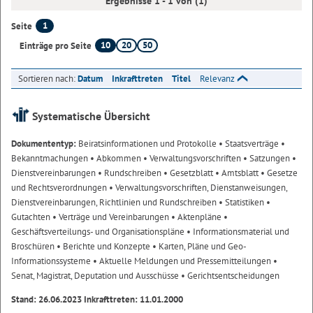
Ergebnisse 1 - 1 von (1)
1
Seite
10
20
50
Einträge pro Seite
Sortieren nach:
Datum
Inkrafttreten
Titel
Relevanz
Systematische Übersicht
Dokumententyp:
Beiratsinformationen und Protokolle
• Staatsverträge
•
Bekanntmachungen
• Abkommen
• Verwaltungsvorschriften
• Satzungen
•
Dienstvereinbarungen
• Rundschreiben
• Gesetzblatt
• Amtsblatt
• Gesetze
und Rechtsverordnungen
• Verwaltungsvorschriften, Dienstanweisungen,
Dienstvereinbarungen, Richtlinien und Rundschreiben
• Statistiken
•
Gutachten
• Verträge und Vereinbarungen
• Aktenpläne
•
Geschäftsverteilungs- und Organisationspläne
• Informationsmaterial und
Broschüren
• Berichte und Konzepte
• Karten, Pläne und Geo-
Informationssysteme
• Aktuelle Meldungen und Pressemitteilungen
•
Senat, Magistrat, Deputation und Ausschüsse
• Gerichtsentscheidungen
Stand: 26.06.2023 Inkrafttreten: 11.01.2000