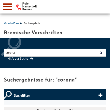
Vorschriften
Suchergebnis
Bremische Vorschriften
Hilfe zur Suche
Suchen
Suchergebnisse für: "
corona
"
Suchfilter