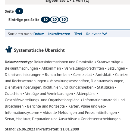
Ergebnisse 1 - 1 von (1)
1
Seite
10
20
50
Einträge pro Seite
Sortieren nach:
Datum
Inkrafttreten
Titel
Relevanz
Systematische Übersicht
Dokumententyp:
Beiratsinformationen und Protokolle
• Staatsverträge
•
Bekanntmachungen
• Abkommen
• Verwaltungsvorschriften
• Satzungen
•
Dienstvereinbarungen
• Rundschreiben
• Gesetzblatt
• Amtsblatt
• Gesetze
und Rechtsverordnungen
• Verwaltungsvorschriften, Dienstanweisungen,
Dienstvereinbarungen, Richtlinien und Rundschreiben
• Statistiken
•
Gutachten
• Verträge und Vereinbarungen
• Aktenpläne
•
Geschäftsverteilungs- und Organisationspläne
• Informationsmaterial und
Broschüren
• Berichte und Konzepte
• Karten, Pläne und Geo-
Informationssysteme
• Aktuelle Meldungen und Pressemitteilungen
•
Senat, Magistrat, Deputation und Ausschüsse
• Gerichtsentscheidungen
Stand: 26.06.2023 Inkrafttreten: 11.01.2000