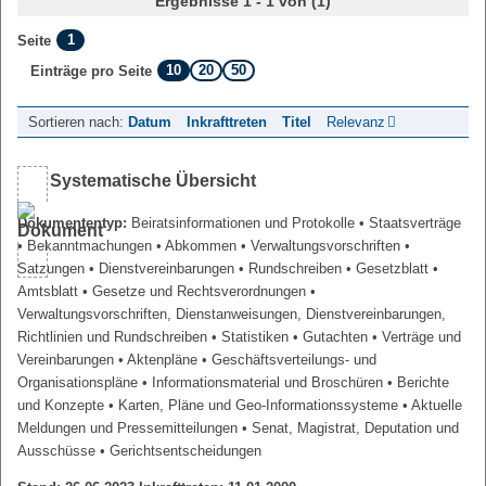
Ergebnisse 1 - 1 von (1)
1
Seite
10
20
50
Einträge pro Seite
Sortieren nach:
Datum
Inkrafttreten
Titel
Relevanz
Systematische Übersicht
Dokumententyp:
Beiratsinformationen und Protokolle
• Staatsverträge
• Bekanntmachungen
• Abkommen
• Verwaltungsvorschriften
•
Satzungen
• Dienstvereinbarungen
• Rundschreiben
• Gesetzblatt
•
Amtsblatt
• Gesetze und Rechtsverordnungen
•
Verwaltungsvorschriften, Dienstanweisungen, Dienstvereinbarungen,
Richtlinien und Rundschreiben
• Statistiken
• Gutachten
• Verträge und
Vereinbarungen
• Aktenpläne
• Geschäftsverteilungs- und
Organisationspläne
• Informationsmaterial und Broschüren
• Berichte
und Konzepte
• Karten, Pläne und Geo-Informationssysteme
• Aktuelle
Meldungen und Pressemitteilungen
• Senat, Magistrat, Deputation und
Ausschüsse
• Gerichtsentscheidungen