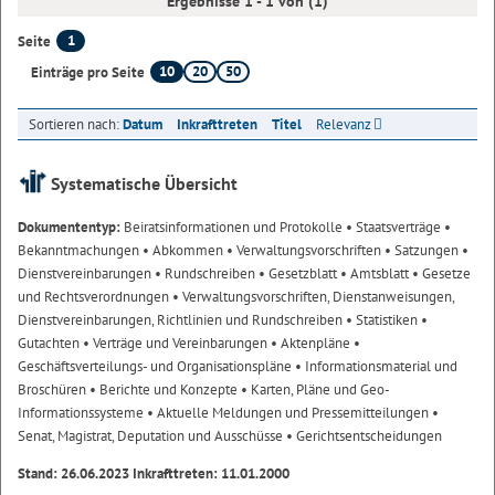
Ergebnisse 1 - 1 von (1)
1
Seite
10
20
50
Einträge pro Seite
Sortieren nach:
Datum
Inkrafttreten
Titel
Relevanz
Systematische Übersicht
Dokumententyp:
Beiratsinformationen und Protokolle
• Staatsverträge
•
Bekanntmachungen
• Abkommen
• Verwaltungsvorschriften
• Satzungen
•
Dienstvereinbarungen
• Rundschreiben
• Gesetzblatt
• Amtsblatt
• Gesetze
und Rechtsverordnungen
• Verwaltungsvorschriften, Dienstanweisungen,
Dienstvereinbarungen, Richtlinien und Rundschreiben
• Statistiken
•
Gutachten
• Verträge und Vereinbarungen
• Aktenpläne
•
Geschäftsverteilungs- und Organisationspläne
• Informationsmaterial und
Broschüren
• Berichte und Konzepte
• Karten, Pläne und Geo-
Informationssysteme
• Aktuelle Meldungen und Pressemitteilungen
•
Senat, Magistrat, Deputation und Ausschüsse
• Gerichtsentscheidungen
Stand: 26.06.2023 Inkrafttreten: 11.01.2000