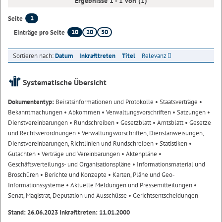
Ergebnisse 1 - 1 von (1)
1
Seite
10
20
50
Einträge pro Seite
Sortieren nach:
Datum
Inkrafttreten
Titel
Relevanz
Systematische Übersicht
Dokumententyp:
Beiratsinformationen und Protokolle
• Staatsverträge
•
Bekanntmachungen
• Abkommen
• Verwaltungsvorschriften
• Satzungen
•
Dienstvereinbarungen
• Rundschreiben
• Gesetzblatt
• Amtsblatt
• Gesetze
und Rechtsverordnungen
• Verwaltungsvorschriften, Dienstanweisungen,
Dienstvereinbarungen, Richtlinien und Rundschreiben
• Statistiken
•
Gutachten
• Verträge und Vereinbarungen
• Aktenpläne
•
Geschäftsverteilungs- und Organisationspläne
• Informationsmaterial und
Broschüren
• Berichte und Konzepte
• Karten, Pläne und Geo-
Informationssysteme
• Aktuelle Meldungen und Pressemitteilungen
•
Senat, Magistrat, Deputation und Ausschüsse
• Gerichtsentscheidungen
Stand: 26.06.2023 Inkrafttreten: 11.01.2000