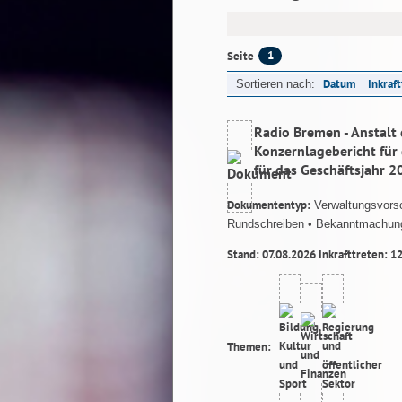
1
Seite
Datum
Inkraf
Sortieren nach:
Radio Bremen - Anstalt 
Konzernlagebericht für 
für das Geschäftsjahr 2
Dokumententyp:
Verwaltungsvorsc
Rundschreiben
• Bekanntmachun
Stand: 07.08.2026 Inkrafttreten: 1
Themen: