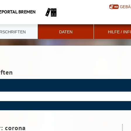
GEBÄ
ZPORTAL BREMEN
RSCHRIFTEN
DATEN
HILFE / IN
iften
r:
corona