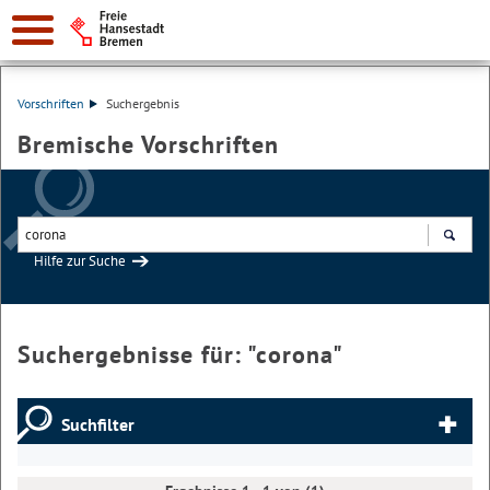
Vorschriften
Suchergebnis
Bremische Vorschriften
Hilfe zur Suche
Suchen
Suchergebnisse für: "
corona
"
Suchfilter