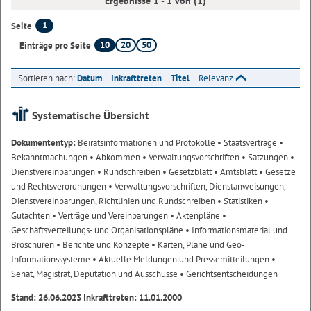
Ergebnisse 1 - 1 von (1)
1
Seite
10
20
50
Einträge pro Seite
Sortieren nach:
Datum
Inkrafttreten
Titel
Relevanz
Systematische Übersicht
Dokumententyp:
Beiratsinformationen und Protokolle
• Staatsverträge
•
Bekanntmachungen
• Abkommen
• Verwaltungsvorschriften
• Satzungen
•
Dienstvereinbarungen
• Rundschreiben
• Gesetzblatt
• Amtsblatt
• Gesetze
und Rechtsverordnungen
• Verwaltungsvorschriften, Dienstanweisungen,
Dienstvereinbarungen, Richtlinien und Rundschreiben
• Statistiken
•
Gutachten
• Verträge und Vereinbarungen
• Aktenpläne
•
Geschäftsverteilungs- und Organisationspläne
• Informationsmaterial und
Broschüren
• Berichte und Konzepte
• Karten, Pläne und Geo-
Informationssysteme
• Aktuelle Meldungen und Pressemitteilungen
•
Senat, Magistrat, Deputation und Ausschüsse
• Gerichtsentscheidungen
Stand: 26.06.2023 Inkrafttreten: 11.01.2000