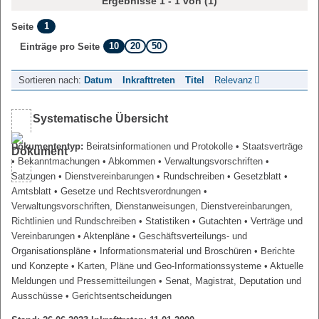
Ergebnisse 1 - 1 von (1)
1
Seite
10
20
50
Einträge pro Seite
Sortieren nach:
Datum
Inkrafttreten
Titel
Relevanz
Systematische Übersicht
Dokumententyp:
Beiratsinformationen und Protokolle
• Staatsverträge
• Bekanntmachungen
• Abkommen
• Verwaltungsvorschriften
•
Satzungen
• Dienstvereinbarungen
• Rundschreiben
• Gesetzblatt
•
Amtsblatt
• Gesetze und Rechtsverordnungen
•
Verwaltungsvorschriften, Dienstanweisungen, Dienstvereinbarungen,
Richtlinien und Rundschreiben
• Statistiken
• Gutachten
• Verträge und
Vereinbarungen
• Aktenpläne
• Geschäftsverteilungs- und
Organisationspläne
• Informationsmaterial und Broschüren
• Berichte
und Konzepte
• Karten, Pläne und Geo-Informationssysteme
• Aktuelle
Meldungen und Pressemitteilungen
• Senat, Magistrat, Deputation und
Ausschüsse
• Gerichtsentscheidungen