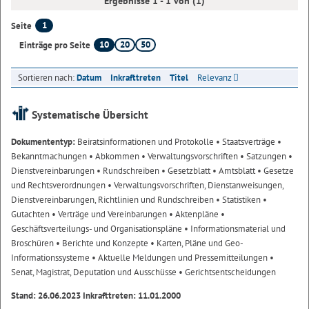
Ergebnisse 1 - 1 von (1)
1
Seite
10
20
50
Einträge pro Seite
Sortieren nach:
Datum
Inkrafttreten
Titel
Relevanz
Systematische Übersicht
Dokumententyp:
Beiratsinformationen und Protokolle
• Staatsverträge
•
Bekanntmachungen
• Abkommen
• Verwaltungsvorschriften
• Satzungen
•
Dienstvereinbarungen
• Rundschreiben
• Gesetzblatt
• Amtsblatt
• Gesetze
und Rechtsverordnungen
• Verwaltungsvorschriften, Dienstanweisungen,
Dienstvereinbarungen, Richtlinien und Rundschreiben
• Statistiken
•
Gutachten
• Verträge und Vereinbarungen
• Aktenpläne
•
Geschäftsverteilungs- und Organisationspläne
• Informationsmaterial und
Broschüren
• Berichte und Konzepte
• Karten, Pläne und Geo-
Informationssysteme
• Aktuelle Meldungen und Pressemitteilungen
•
Senat, Magistrat, Deputation und Ausschüsse
• Gerichtsentscheidungen
Stand: 26.06.2023 Inkrafttreten: 11.01.2000