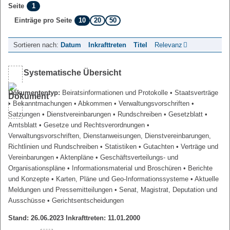
1
Seite
10
20
50
Einträge pro Seite
Sortieren nach:
Datum
Inkrafttreten
Titel
Relevanz
Systematische Übersicht
Dokumententyp:
Beiratsinformationen und Protokolle
• Staatsverträge
• Bekanntmachungen
• Abkommen
• Verwaltungsvorschriften
•
Satzungen
• Dienstvereinbarungen
• Rundschreiben
• Gesetzblatt
•
Amtsblatt
• Gesetze und Rechtsverordnungen
•
Verwaltungsvorschriften, Dienstanweisungen, Dienstvereinbarungen,
Richtlinien und Rundschreiben
• Statistiken
• Gutachten
• Verträge und
Vereinbarungen
• Aktenpläne
• Geschäftsverteilungs- und
Organisationspläne
• Informationsmaterial und Broschüren
• Berichte
und Konzepte
• Karten, Pläne und Geo-Informationssysteme
• Aktuelle
Meldungen und Pressemitteilungen
• Senat, Magistrat, Deputation und
Ausschüsse
• Gerichtsentscheidungen
Stand: 26.06.2023 Inkrafttreten: 11.01.2000