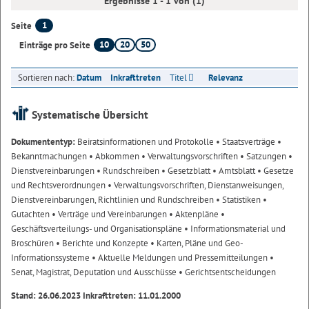
Ergebnisse 1 - 1 von (1)
1
Seite
10
20
50
Einträge pro Seite
Sortieren nach:
Datum
Inkrafttreten
Titel
Relevanz
Systematische Übersicht
Dokumententyp:
Beiratsinformationen und Protokolle
• Staatsverträge
•
Bekanntmachungen
• Abkommen
• Verwaltungsvorschriften
• Satzungen
•
Dienstvereinbarungen
• Rundschreiben
• Gesetzblatt
• Amtsblatt
• Gesetze
und Rechtsverordnungen
• Verwaltungsvorschriften, Dienstanweisungen,
Dienstvereinbarungen, Richtlinien und Rundschreiben
• Statistiken
•
Gutachten
• Verträge und Vereinbarungen
• Aktenpläne
•
Geschäftsverteilungs- und Organisationspläne
• Informationsmaterial und
Broschüren
• Berichte und Konzepte
• Karten, Pläne und Geo-
Informationssysteme
• Aktuelle Meldungen und Pressemitteilungen
•
Senat, Magistrat, Deputation und Ausschüsse
• Gerichtsentscheidungen
Stand: 26.06.2023 Inkrafttreten: 11.01.2000