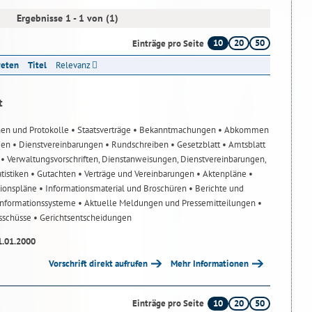
Ergebnisse 1 - 1 von (1)
10
20
50
Einträge pro Seite
reten
Titel
Relevanz
t
nen und Protokolle
• Staatsverträge
• Bekanntmachungen
• Abkommen
gen
• Dienstvereinbarungen
• Rundschreiben
• Gesetzblatt
• Amtsblatt
n
• Verwaltungsvorschriften, Dienstanweisungen, Dienstvereinbarungen,
atistiken
• Gutachten
• Verträge und Vereinbarungen
• Aktenpläne
•
tionspläne
• Informationsmaterial und Broschüren
• Berichte und
-Informationssysteme
• Aktuelle Meldungen und Pressemitteilungen
•
usschüsse
• Gerichtsentscheidungen
1.01.2000
Vorschrift direkt aufrufen
Mehr Informationen
10
20
50
Einträge pro Seite