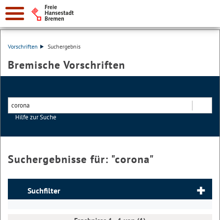
Vorschriften
Suchergebnis
Bremische Vorschriften
Hilfe zur Suche
Suchen
Suchergebnisse für: "
corona
"
Suchfilter