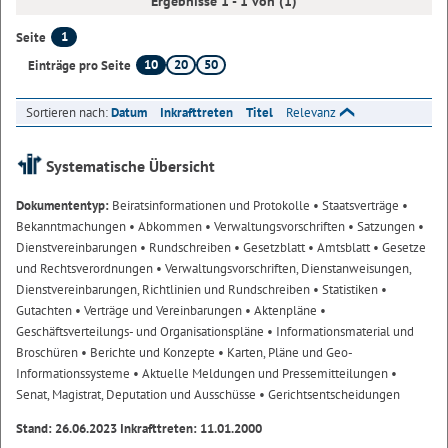
Ergebnisse 1 - 1 von (1)
1
Seite
10
20
50
Einträge pro Seite
Sortieren nach:
Datum
Inkrafttreten
Titel
Relevanz
Systematische Übersicht
Dokumententyp:
Beiratsinformationen und Protokolle
• Staatsverträge
•
Bekanntmachungen
• Abkommen
• Verwaltungsvorschriften
• Satzungen
•
Dienstvereinbarungen
• Rundschreiben
• Gesetzblatt
• Amtsblatt
• Gesetze
und Rechtsverordnungen
• Verwaltungsvorschriften, Dienstanweisungen,
Dienstvereinbarungen, Richtlinien und Rundschreiben
• Statistiken
•
Gutachten
• Verträge und Vereinbarungen
• Aktenpläne
•
Geschäftsverteilungs- und Organisationspläne
• Informationsmaterial und
Broschüren
• Berichte und Konzepte
• Karten, Pläne und Geo-
Informationssysteme
• Aktuelle Meldungen und Pressemitteilungen
•
Senat, Magistrat, Deputation und Ausschüsse
• Gerichtsentscheidungen
Stand: 26.06.2023 Inkrafttreten: 11.01.2000