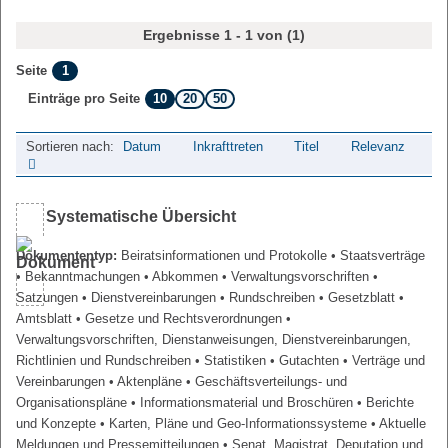
Ergebnisse 1 - 1 von (1)
1
Seite
10
20
50
Einträge pro Seite
Sortieren nach:
Datum
Inkrafttreten
Titel
Relevanz
Systematische Übersicht
Dokumententyp:
Beiratsinformationen und Protokolle
• Staatsverträge
• Bekanntmachungen
• Abkommen
• Verwaltungsvorschriften
•
Satzungen
• Dienstvereinbarungen
• Rundschreiben
• Gesetzblatt
•
Amtsblatt
• Gesetze und Rechtsverordnungen
•
Verwaltungsvorschriften, Dienstanweisungen, Dienstvereinbarungen,
Richtlinien und Rundschreiben
• Statistiken
• Gutachten
• Verträge und
Vereinbarungen
• Aktenpläne
• Geschäftsverteilungs- und
Organisationspläne
• Informationsmaterial und Broschüren
• Berichte
und Konzepte
• Karten, Pläne und Geo-Informationssysteme
• Aktuelle
Meldungen und Pressemitteilungen
• Senat, Magistrat, Deputation und