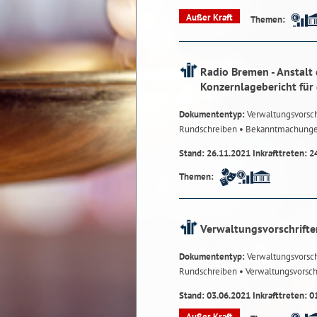
Außer Kraft
Themen:
Radio Bremen - Anstalt 
Konzernlagebericht für
Dokumententyp:
Verwaltungsvorsch
Rundschreiben
• Bekanntmachung
Stand: 26.11.2021 Inkrafttreten: 2
Themen:
Verwaltungsvorschrifte
Dokumententyp:
Verwaltungsvorsch
Rundschreiben
• Verwaltungsvorsch
Stand: 03.06.2021 Inkrafttreten: 0
Außer Kraft