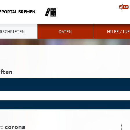
ZPORTAL BREMEN
RSCHRIFTEN
DATEN
HILFE / IN
iften
r:
corona