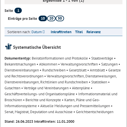
Ergebnisse 1 - 1 von (1)
1
Seite
10
20
50
Einträge pro Seite
Sortieren nach:
Datum
Inkrafttreten
Titel
Relevanz
Systematische Übersicht
Dokumententyp:
Beiratsinformationen und Protokolle
• Staatsverträge
•
Bekanntmachungen
• Abkommen
• Verwaltungsvorschriften
• Satzungen
•
Dienstvereinbarungen
• Rundschreiben
• Gesetzblatt
• Amtsblatt
• Gesetze
und Rechtsverordnungen
• Verwaltungsvorschriften, Dienstanweisungen,
Dienstvereinbarungen, Richtlinien und Rundschreiben
• Statistiken
•
Gutachten
• Verträge und Vereinbarungen
• Aktenpläne
•
Geschäftsverteilungs- und Organisationspläne
• Informationsmaterial und
Broschüren
• Berichte und Konzepte
• Karten, Pläne und Geo-
Informationssysteme
• Aktuelle Meldungen und Pressemitteilungen
•
Senat, Magistrat, Deputation und Ausschüsse
• Gerichtsentscheidungen
Stand: 26.06.2023 Inkrafttreten: 11.01.2000