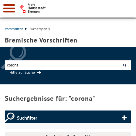
Vorschriften
Suchergebnis
Bremische Vorschriften
Hilfe zur Suche
Suchen
Suchergebnisse für: "
corona
"
Suchfilter