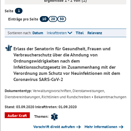
Ergebnisse 1 - 2 von (2)
1
Seite
10
20
50
Einträge pro Seite
Sortieren nach:
Datum
Inkrafttreten
Titel
Relevanz
Erlass der Senatorin für Gesundheit, Frauen und
Verbraucherschutz über die Ahndung von
Ordnungswidrigkeiten nach dem
Infektionsschutzgesetz im Zusammenhang mit der
Verordnung zum Schutz vor Neuinfektionen mit dem
Coronavirus SARS-CoV-2
Dokumententyp:
Verwaltungsvorschriften, Dienstanweisungen,
Dienstvereinbarungen, Richtlinien und Rundschreiben
• Bekanntmachungen
Stand: 03.09.2020 Inkrafttreten: 01.09.2020
Außer Kraft
Themen:
Vorschrift direkt aufrufen
Mehr Informationen