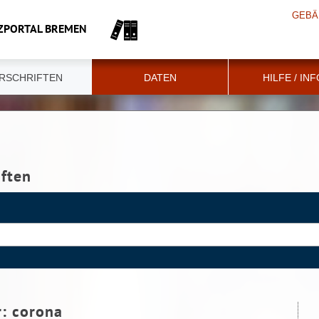
GEBÄ
ZPORTAL BREMEN
RSCHRIFTEN
DATEN
HILFE / IN
iften
r:
corona