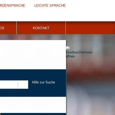
RDENSPRACHE
LEICHTE SPRACHE
FOS
KONTAKT
Hilfe zur Suche
Suchen