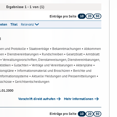
Ergebnisse 1 - 1 von (1)
10
20
50
Einträge pro Seite
reten
Titel
Relevanz
t
nen und Protokolle
• Staatsverträge
• Bekanntmachungen
• Abkommen
gen
• Dienstvereinbarungen
• Rundschreiben
• Gesetzblatt
• Amtsblatt
n
• Verwaltungsvorschriften, Dienstanweisungen, Dienstvereinbarungen,
atistiken
• Gutachten
• Verträge und Vereinbarungen
• Aktenpläne
•
tionspläne
• Informationsmaterial und Broschüren
• Berichte und
-Informationssysteme
• Aktuelle Meldungen und Pressemitteilungen
•
usschüsse
• Gerichtsentscheidungen
1.01.2000
Vorschrift direkt aufrufen
Mehr Informationen
10
20
50
Einträge pro Seite