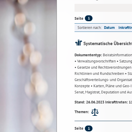
1
Seite
Sortieren nach:
Datum
Inkraftt
Systematische Übersich
Dokumententyp:
Beiratsinformatio
• Verwaltungsvorschriften
• Satzun
• Gesetze und Rechtsverordnunge
Richtlinien und Rundschreiben
• St
Geschäftsverteilungs- und Organisa
Konzepte
• Karten, Pläne und Geo
Senat, Magistrat, Deputation und A
Stand: 26.06.2023 Inkrafttreten: 1
Themen:
1
Seite