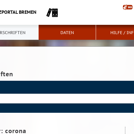
ZPORTAL BREMEN
RSCHRIFTEN
DATEN
HILFE / IN
iften
r:
corona