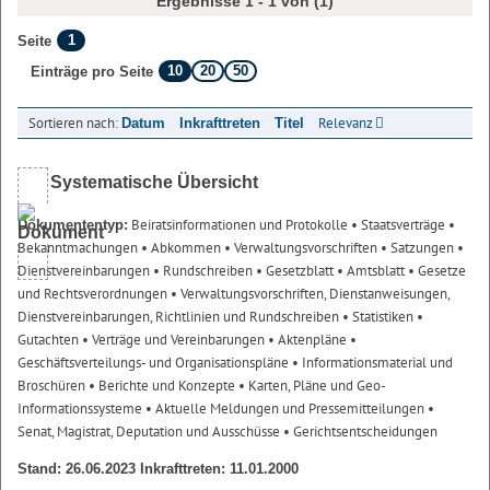
Ergebnisse 1 - 1 von (1)
1
Seite
10
20
50
Einträge pro Seite
Sortieren nach:
Relevanz
Datum
Inkrafttreten
Titel
Systematische Übersicht
Beiratsinformationen und Protokolle
• Staatsverträge
•
Dokumententyp:
Bekanntmachungen
• Abkommen
• Verwaltungsvorschriften
• Satzungen
•
Dienstvereinbarungen
• Rundschreiben
• Gesetzblatt
• Amtsblatt
• Gesetze
und Rechtsverordnungen
• Verwaltungsvorschriften, Dienstanweisungen,
Dienstvereinbarungen, Richtlinien und Rundschreiben
• Statistiken
•
Gutachten
• Verträge und Vereinbarungen
• Aktenpläne
•
Geschäftsverteilungs- und Organisationspläne
• Informationsmaterial und
Broschüren
• Berichte und Konzepte
• Karten, Pläne und Geo-
Informationssysteme
• Aktuelle Meldungen und Pressemitteilungen
•
Senat, Magistrat, Deputation und Ausschüsse
• Gerichtsentscheidungen
Stand: 26.06.2023 Inkrafttreten: 11.01.2000