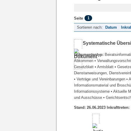
1
Seite
Sortieren nach:
Datum
Inkra
Systematische Übers
Dokumententyp:
Beiratsinformat
Abkommen
• Verwaltungsvorschr
Gesetzblatt
• Amtsblatt
• Gesetz
Dienstanweisungen, Dienstverein
• Verträge und Vereinbarungen
• 
Informationsmaterial und Brosch
Informationssysteme
• Aktuelle 
und Ausschüsse
• Gerichtsentsc
Stand: 26.06.2023 Inkrafttreten: