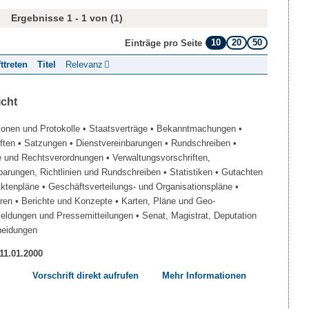
Ergebnisse 1 - 1 von (1)
10
20
50
Einträge pro Seite
fttreten
Titel
Relevanz
icht
ionen und Protokolle
• Staatsverträge
• Bekanntmachungen
•
iften
• Satzungen
• Dienstvereinbarungen
• Rundschreiben
•
e und Rechtsverordnungen
• Verwaltungsvorschriften,
barungen, Richtlinien und Rundschreiben
• Statistiken
• Gutachten
Aktenpläne
• Geschäftsverteilungs- und Organisationspläne
•
üren
• Berichte und Konzepte
• Karten, Pläne und Geo-
Meldungen und Pressemitteilungen
• Senat, Magistrat, Deputation
heidungen
 11.01.2000
Vorschrift direkt aufrufen
Mehr Informationen