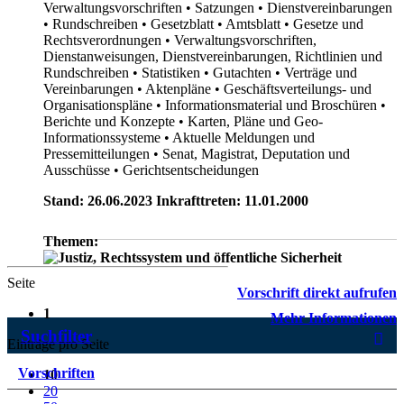
Verwaltungsvorschriften
• Satzungen
• Dienstvereinbarungen
• Rundschreiben
• Gesetzblatt
• Amtsblatt
• Gesetze und
Rechtsverordnungen
• Verwaltungsvorschriften,
Dienstanweisungen, Dienstvereinbarungen, Richtlinien und
Rundschreiben
• Statistiken
• Gutachten
• Verträge und
Vereinbarungen
• Aktenpläne
• Geschäftsverteilungs- und
Organisationspläne
• Informationsmaterial und Broschüren
•
Berichte und Konzepte
• Karten, Pläne und Geo-
Informationssysteme
• Aktuelle Meldungen und
Pressemitteilungen
• Senat, Magistrat, Deputation und
Ausschüsse
• Gerichtsentscheidungen
Stand: 26.06.2023 Inkrafttreten: 11.01.2000
Themen:
Seite
Vorschrift direkt aufrufen
1
Mehr Informationen
Suchfilter
Einträge pro Seite
Vorschriften
10
20