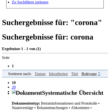
Hilfe zur Suche
Zu Suchfiltern springen
Suchergebnisse für: "
corona
"
Suchergebnisse für:
corona
Ergebnisse 1 - 1 von (1)
Seite
1
Sortieren nach:
Datum
Inkrafttreten
Titel
Relevanz
Einträge pro Seite
10
20
50
Systematische Übersicht
Dokumententyp:
Beiratsinformationen und Protokolle
•
Staatsverträge
• Bekanntmachungen
• Abkommen
•