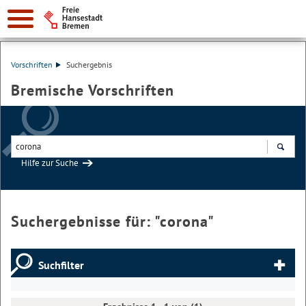
Vorschriften
Suchergebnis
Bremische Vorschriften
Hilfe zur Suche
Suchen
Suchergebnisse für: "
corona
"
Suchfilter