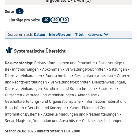
Ergebnisse 1 - 1 von (1)
1
Seite
10
20
50
Einträge pro Seite
Sortieren nach:
Datum
Inkrafttreten
Titel
Relevanz
Systematische Übersicht
Dokumententyp:
Beiratsinformationen und Protokolle
• Staatsverträge
•
Bekanntmachungen
• Abkommen
• Verwaltungsvorschriften
• Satzungen
•
Dienstvereinbarungen
• Rundschreiben
• Gesetzblatt
• Amtsblatt
• Gesetze
und Rechtsverordnungen
• Verwaltungsvorschriften, Dienstanweisungen,
Dienstvereinbarungen, Richtlinien und Rundschreiben
• Statistiken
•
Gutachten
• Verträge und Vereinbarungen
• Aktenpläne
•
Geschäftsverteilungs- und Organisationspläne
• Informationsmaterial und
Broschüren
• Berichte und Konzepte
• Karten, Pläne und Geo-
Informationssysteme
• Aktuelle Meldungen und Pressemitteilungen
•
Senat, Magistrat, Deputation und Ausschüsse
• Gerichtsentscheidungen
Stand: 26.06.2023 Inkrafttreten: 11.01.2000