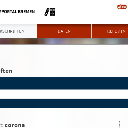
ZPORTAL BREMEN
RSCHRIFTEN
DATEN
HILFE / IN
iften
r:
corona