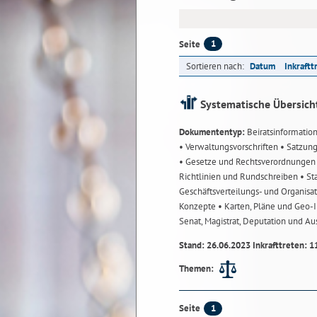
1
Seite
Sortieren nach:
Datum
Inkraftt
Systematische Übersich
Dokumententyp:
Beiratsinformatio
• Verwaltungsvorschriften
• Satzun
• Gesetze und Rechtsverordnunge
Richtlinien und Rundschreiben
• St
Geschäftsverteilungs- und Organisa
Konzepte
• Karten, Pläne und Geo
Senat, Magistrat, Deputation und A
Stand: 26.06.2023 Inkrafttreten: 1
Themen:
1
Seite