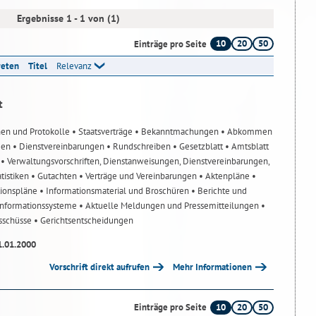
Ergebnisse 1 - 1 von (1)
10
20
50
Einträge pro Seite
reten
Titel
Relevanz
t
nen und Protokolle
• Staatsverträge
• Bekanntmachungen
• Abkommen
gen
• Dienstvereinbarungen
• Rundschreiben
• Gesetzblatt
• Amtsblatt
n
• Verwaltungsvorschriften, Dienstanweisungen, Dienstvereinbarungen,
atistiken
• Gutachten
• Verträge und Vereinbarungen
• Aktenpläne
•
tionspläne
• Informationsmaterial und Broschüren
• Berichte und
-Informationssysteme
• Aktuelle Meldungen und Pressemitteilungen
•
usschüsse
• Gerichtsentscheidungen
1.01.2000
Vorschrift direkt aufrufen
Mehr Informationen
10
20
50
Einträge pro Seite