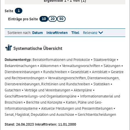
Ergebnisse 1 - 1 von (1)
1
Seite
10
20
50
Einträge pro Seite
Sortieren nach:
Datum
Inkrafttreten
Titel
Relevanz
Systematische Übersicht
Dokumententyp:
Beiratsinformationen und Protokolle
• Staatsverträge
•
Bekanntmachungen
• Abkommen
• Verwaltungsvorschriften
• Satzungen
•
Dienstvereinbarungen
• Rundschreiben
• Gesetzblatt
• Amtsblatt
• Gesetze
und Rechtsverordnungen
• Verwaltungsvorschriften, Dienstanweisungen,
Dienstvereinbarungen, Richtlinien und Rundschreiben
• Statistiken
•
Gutachten
• Verträge und Vereinbarungen
• Aktenpläne
•
Geschäftsverteilungs- und Organisationspläne
• Informationsmaterial und
Broschüren
• Berichte und Konzepte
• Karten, Pläne und Geo-
Informationssysteme
• Aktuelle Meldungen und Pressemitteilungen
•
Senat, Magistrat, Deputation und Ausschüsse
• Gerichtsentscheidungen
Stand: 26.06.2023 Inkrafttreten: 11.01.2000