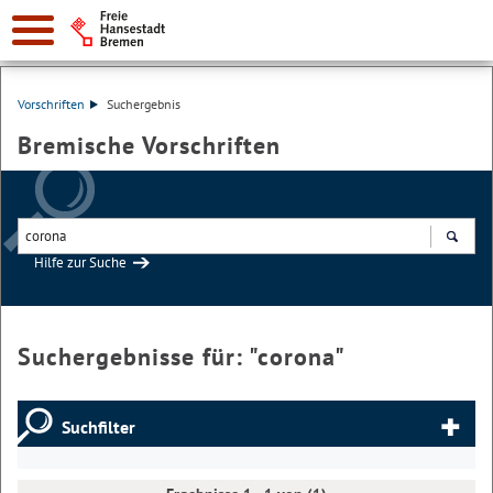
Vorschriften
Suchergebnis
Bremische Vorschriften
Hilfe zur Suche
Suchen
Suchergebnisse für: "
corona
"
Suchfilter